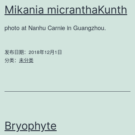
Mikania micranthaKunth
photo at Nanhu Carnie in Guangzhou.
发布日期：
2018年12月1日
分类：
未分类
Bryophyte