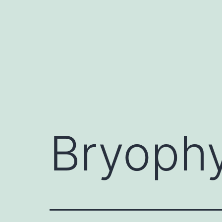
跳
至
内
容
Bryoph