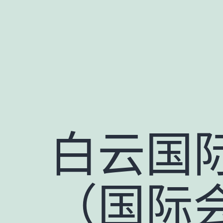
跳
至
内
容
白云国
（国际