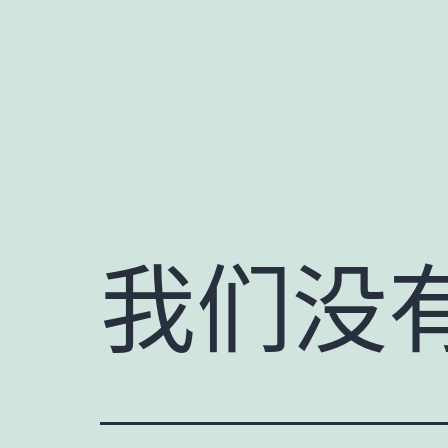
跳
至
内
容
我们没