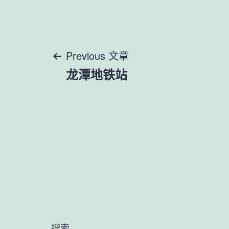
文
Previous 文章
龙潭地铁站
章
导
航
搜索…