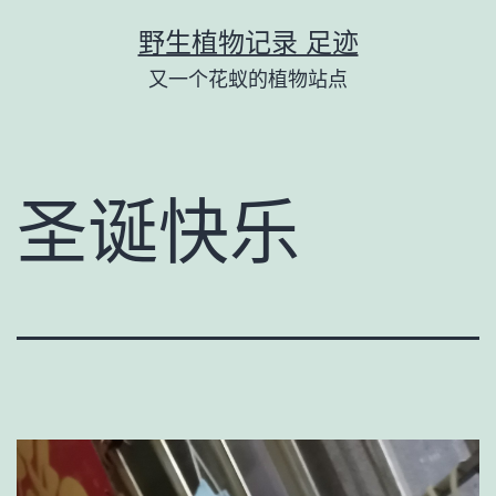
跳
野生植物记录 足迹
至
又一个花蚁的植物站点
内
容
圣诞快乐