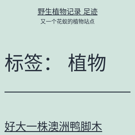
跳
野生植物记录 足迹
至
又一个花蚁的植物站点
内
容
标签：
植物
好大一株澳洲鸭脚木