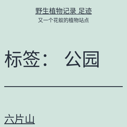
跳
野生植物记录 足迹
至
又一个花蚁的植物站点
内
容
标签：
公园
六片山