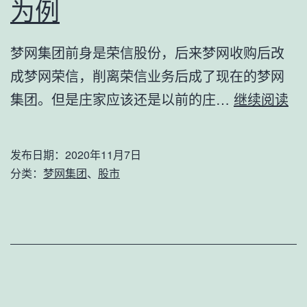
为例
梦网集团前身是荣信股份，后来梦网收购后改
成梦网荣信，削离荣信业务后成了现在的梦网
假
集团。但是庄家应该还是以前的庄…
继续阅读
如
你
发布日期：
2020年11月7日
不
分类：
梦网集团
、
股市
操
作-
以
梦
网