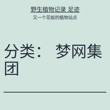
跳
野生植物记录 足迹
至
又一个花蚁的植物站点
内
容
分类：
梦网集
团