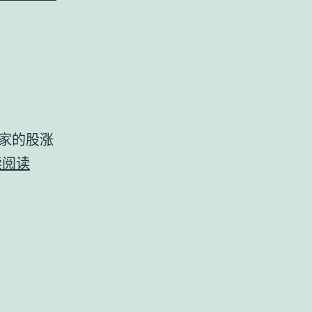
舍
得
卖
家的股涨
第
续阅读
二
个
涨
停
就
卖