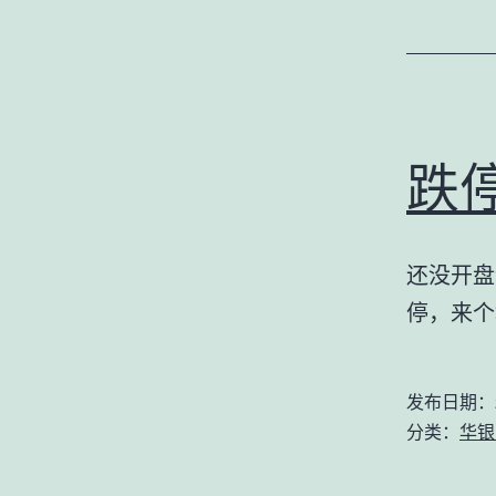
跌
还没开盘
停，来个
发布日期：
分类：
华银