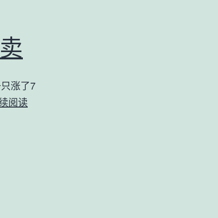
卖
只涨了7
一
续阅读
只
卖
早
了，
一
只
不