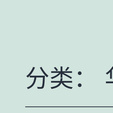
跳
至
内
容
分类：