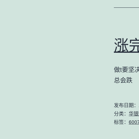
涨
做t要坚
总会跌
发布日期：
分类：
华银
标签：
600