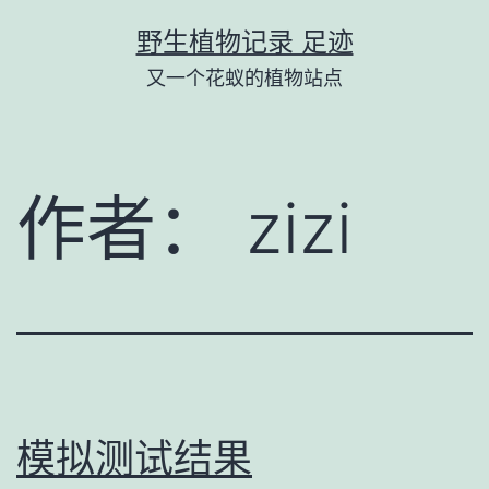
跳
野生植物记录 足迹
至
又一个花蚁的植物站点
内
容
作者：
zizi
模拟测试结果